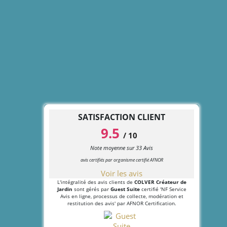
SATISFACTION CLIENT
9.5
/
10
Note moyenne sur
33
Avis
avis certifiés par organisme certifié AFNOR
Voir les avis
L'intégralité des avis clients de
COLVER Créateur de
Jardin
sont gérés par
Guest Suite
certifié 'NF Service
Avis en ligne, processus de collecte, modération et
restitution des avis' par AFNOR Certification.