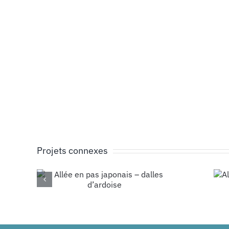
Projets connexes
Allée en
as
pavés béton
lles
gris