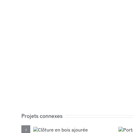
Projets connexes
ture en
Portail