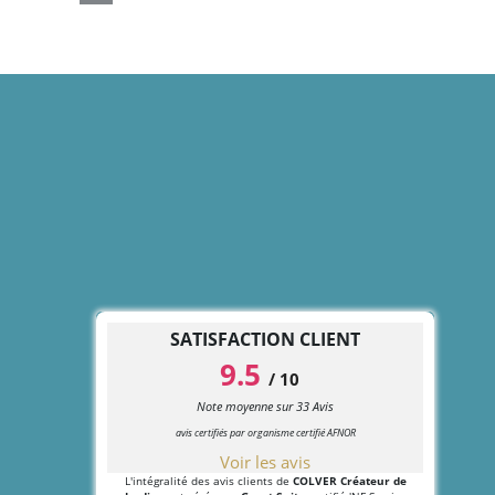
bois
motorisé en
ourée
aluminium
SATISFACTION CLIENT
9.5
/
10
Note moyenne sur
33
Avis
avis certifiés par organisme certifié AFNOR
Voir les avis
L'intégralité des avis clients de
COLVER Créateur de