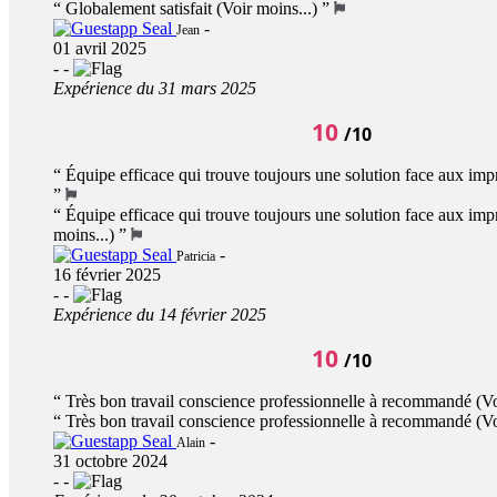
“
Globalement satisfait
(Voir moins...)
”
-
Jean
01 avril 2025
-
-
Expérience du 31 mars 2025
10
/10
“
Équipe efficace qui trouve toujours une solution face aux im
”
“
Équipe efficace qui trouve toujours une solution face aux imp
moins...)
”
-
Patricia
16 février 2025
-
-
Expérience du 14 février 2025
10
/10
“
Très bon travail conscience professionnelle à recommandé
(Vo
“
Très bon travail conscience professionnelle à recommandé
(Vo
-
Alain
31 octobre 2024
-
-