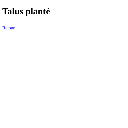
Talus planté
Retour
Voir
l'image
agrandie