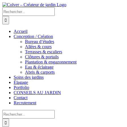
Passer
au
Rechercher:
contenu
Accueil
Conception / Création
Bureau d’études
Allées & cours
Terrasses & escaliers
Clôtures & portails
Plantation & engazonnement
Eau & éclairage
Abris & carports
Soins des jardins
Élagage
Portfolio
CONSEILS AU JARDIN
Contact
Recrutement
Rechercher: