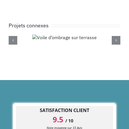
Projets connexes
ile
Terrasse bois et son
age sur
aménagement
asse
paysager
SATISFACTION CLIENT
9.5
/
10
Note moyenne sur
33
Avis