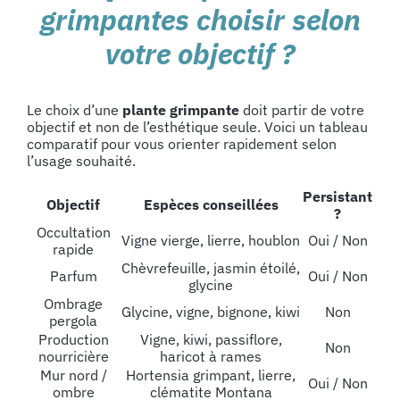
grimpantes choisir selon
votre objectif ?
Le choix d’une
plante grimpante
doit partir de votre
objectif et non de l’esthétique seule. Voici un tableau
comparatif pour vous orienter rapidement selon
l’usage souhaité.
Persistant
Objectif
Espèces conseillées
?
Occultation
Vigne vierge, lierre, houblon
Oui / Non
rapide
Chèvrefeuille, jasmin étoilé,
Parfum
Oui / Non
glycine
Ombrage
Glycine, vigne, bignone, kiwi
Non
pergola
Production
Vigne, kiwi, passiflore,
Non
nourricière
haricot à rames
Mur nord /
Hortensia grimpant, lierre,
Oui / Non
ombre
clématite Montana