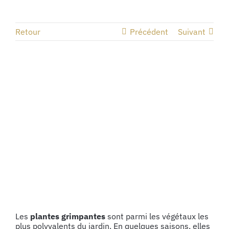
Retour
Précédent
Suivant
Voir
l'image
agrandie
Les
plantes grimpantes
sont parmi les végétaux les
plus polyvalents du jardin. En quelques saisons, elles