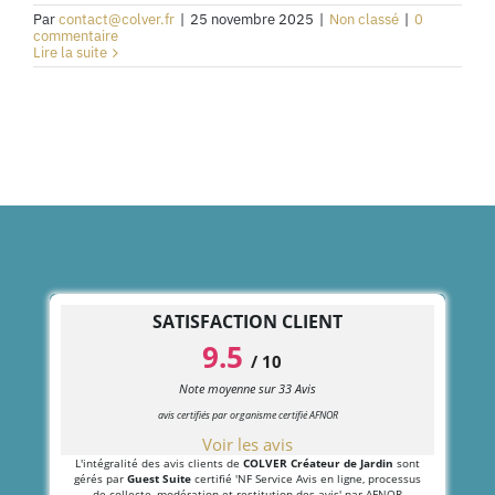
Par
contact@colver.fr
|
25 novembre 2025
|
Non classé
|
0
commentaire
Lire la suite
SATISFACTION CLIENT
9.5
/
10
Note moyenne sur
33
Avis
avis certifiés par organisme certifié AFNOR
Voir les avis
L'intégralité des avis clients de
COLVER Créateur de Jardin
sont
gérés par
Guest Suite
certifié 'NF Service Avis en ligne, processus
de collecte, modération et restitution des avis' par AFNOR