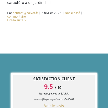
caractère à un jardin. [...]
Par
contact@colver.fr
|
5 février 2026
|
Non classé
|
0
commentaire
Lire la suite
SATISFACTION CLIENT
9.5
/
10
Note moyenne sur
33
Avis
avis certifiés par organisme certifié AFNOR
Voir les avis