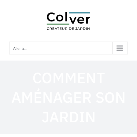
Passer
au
contenu
Aller à...
COMMENT
AMÉNAGER SON
JARDIN