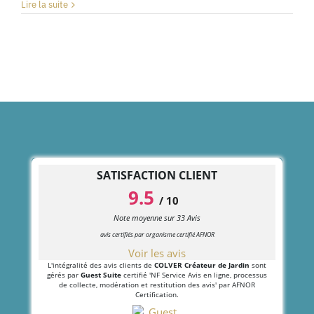
Lire la suite
SATISFACTION CLIENT
9.5
/
10
Note moyenne sur
33
Avis
avis certifiés par organisme certifié AFNOR
Voir les avis
L'intégralité des avis clients de
COLVER Créateur de Jardin
sont
gérés par
Guest Suite
certifié 'NF Service Avis en ligne, processus
de collecte, modération et restitution des avis' par AFNOR
Certification.