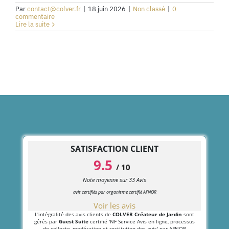
Par
contact@colver.fr
|
18 juin 2026
|
Non classé
|
0
commentaire
Lire la suite
SATISFACTION CLIENT
9.5
/
10
Note moyenne sur
33
Avis
avis certifiés par organisme certifié AFNOR
Voir les avis
L'intégralité des avis clients de
COLVER Créateur de Jardin
sont
gérés par
Guest Suite
certifié 'NF Service Avis en ligne, processus
de collecte, modération et restitution des avis' par AFNOR