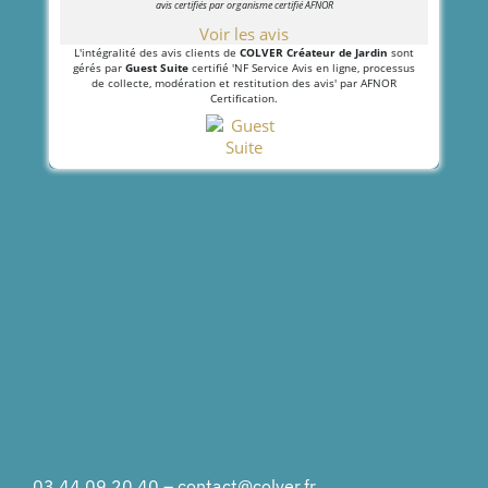
avis certifiés par organisme certifié AFNOR
Voir les avis
L'intégralité des avis clients de
COLVER Créateur de Jardin
sont
gérés par
Guest Suite
certifié 'NF Service Avis en ligne, processus
de collecte, modération et restitution des avis' par AFNOR
Certification.
03 44 09 20 40
–
contact@colver.fr