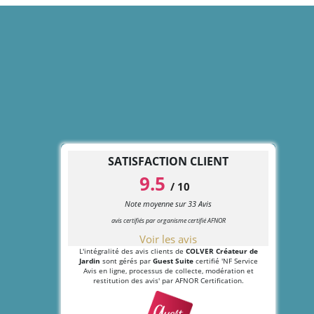
SATISFACTION CLIENT
9.5
/
10
Note moyenne sur
33
Avis
avis certifiés par organisme certifié AFNOR
Voir les avis
L'intégralité des avis clients de
COLVER Créateur de
Jardin
sont gérés par
Guest Suite
certifié 'NF Service
Avis en ligne, processus de collecte, modération et
restitution des avis' par AFNOR Certification.