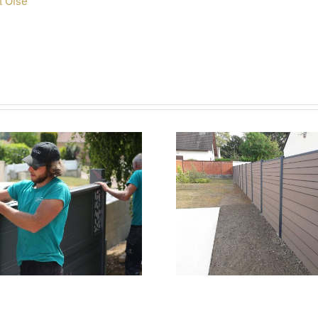
Clôture en
Porta
composite
automati
Océwood
alumi