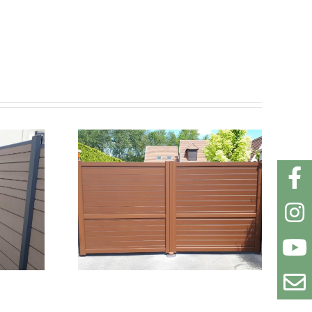
il
Clôture en bois
que en
ajourée
nium