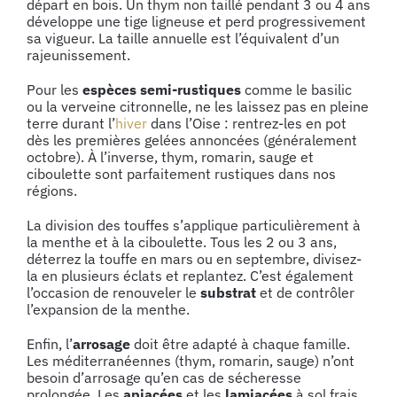
départ en bois. Un thym non taillé pendant 3 ou 4 ans
développe une tige ligneuse et perd progressivement
sa vigueur. La taille annuelle est l’équivalent d’un
rajeunissement.
Pour les
espèces semi-rustiques
comme le basilic
ou la verveine citronnelle, ne les laissez pas en pleine
terre durant l’
hiver
dans l’Oise : rentrez-les en pot
dès les premières gelées annoncées (généralement
octobre). À l’inverse, thym, romarin, sauge et
ciboulette sont parfaitement rustiques dans nos
régions.
La division des touffes s’applique particulièrement à
la menthe et à la ciboulette. Tous les 2 ou 3 ans,
déterrez la touffe en mars ou en septembre, divisez-
la en plusieurs éclats et replantez. C’est également
l’occasion de renouveler le
substrat
et de contrôler
l’expansion de la menthe.
Enfin, l’
arrosage
doit être adapté à chaque famille.
Les méditerranéennes (thym, romarin, sauge) n’ont
besoin d’arrosage qu’en cas de sécheresse
prolongée. Les
apiacées
et les
lamiacées
à sol frais