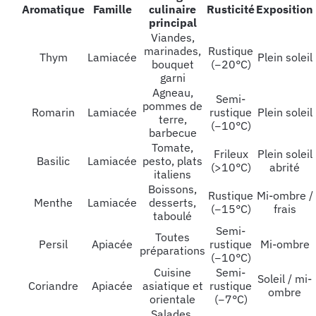
Aromatique
Famille
culinaire
Rusticité
Exposition
principal
Viandes,
marinades,
Rustique
Thym
Lamiacée
Plein soleil
bouquet
(−20°C)
garni
Agneau,
Semi-
pommes de
Romarin
Lamiacée
rustique
Plein soleil
terre,
(−10°C)
barbecue
Tomate,
Frileux
Plein soleil
Basilic
Lamiacée
pesto, plats
(>10°C)
abrité
italiens
Boissons,
Rustique
Mi-ombre /
Menthe
Lamiacée
desserts,
(−15°C)
frais
taboulé
Semi-
Toutes
Persil
Apiacée
rustique
Mi-ombre
préparations
(−10°C)
Cuisine
Semi-
Soleil / mi-
Coriandre
Apiacée
asiatique et
rustique
ombre
orientale
(−7°C)
Salades,