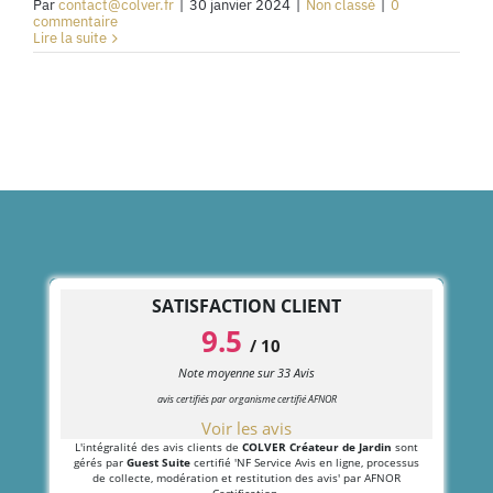
Par
contact@colver.fr
|
30 janvier 2024
|
Non classé
|
0
commentaire
Lire la suite
SATISFACTION CLIENT
9.5
/
10
Note moyenne sur
33
Avis
avis certifiés par organisme certifié AFNOR
Voir les avis
L'intégralité des avis clients de
COLVER Créateur de Jardin
sont
gérés par
Guest Suite
certifié 'NF Service Avis en ligne, processus
de collecte, modération et restitution des avis' par AFNOR