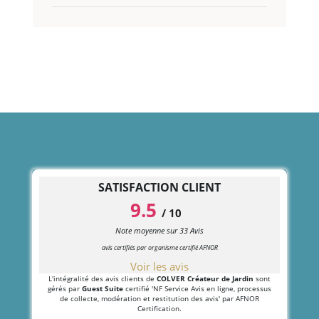
SATISFACTION CLIENT
9.5
/
10
Note moyenne sur
33
Avis
avis certifiés par organisme certifié AFNOR
Voir les avis
L'intégralité des avis clients de
COLVER Créateur de Jardin
sont
gérés par
Guest Suite
certifié 'NF Service Avis en ligne, processus
de collecte, modération et restitution des avis' par AFNOR
Certification.