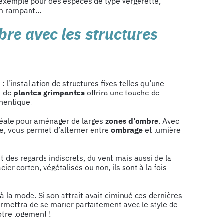
 exemple pour des espèces de type vergerette,
hym rampant…
re avec les structures
n
: l’installation de structures fixes telles qu’une
ut de
plantes grimpantes
offrira une touche de
thentique.
déale pour aménager de larges
zones d’ombre
. Avec
lle, vous permet d’alterner entre
ombrage
et lumière
 des regards indiscrets, du vent mais aussi de la
ier corten, végétalisés ou non, ils sont à la fois
à la mode. Si son attrait avait diminué ces dernières
permettra de se marier parfaitement avec le style de
otre logement !