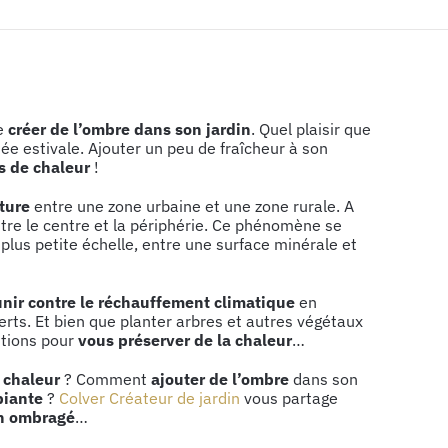
de
créer de l’ombre dans son jardin
. Quel plaisir que
e estivale. Ajouter un peu de fraîcheur à son
ts de chaleur
!
ature
entre une zone urbaine et une zone rurale. A
tre le centre et la périphérie. Ce phénomène se
lus petite échelle, entre une surface minérale et
nir contre le réchauffement climatique
en
ts. Et bien que planter arbres et autres végétaux
lutions pour
vous préserver de la chaleur
…
e chaleur
? Comment
ajouter de l’ombre
dans son
biante
?
Colver Créateur de jardin
vous partage
in ombragé
…