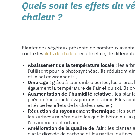
Quels sont les effets du vé
chaleur ?
Planter des végétaux présente de nombreux avantages 
contre les
îlots de chaleur
en été et ce, de différent
Abaissement de la température locale
: les arb
l’utilisent pour la photosynthèse. Ils réduisent ain
et le sol environnants ;
Ombrage
: grâce à leur ombre portée, les arbres l
également la température de l’air et du sol. Ils cr
Augmentation de l’humidité relative
: les plant
phénomène appelé évapotranspiration. Elles contr
atténue les effets de la chaleur sèche ;
Réduction du rayonnement thermique
: les sur
les surfaces minérales telles que le béton ou l’a
l’environnement urbain ;
Amélioration de la qualité de l’air
: les plantes 
que le dioxyde de carbone et les particules fines. 