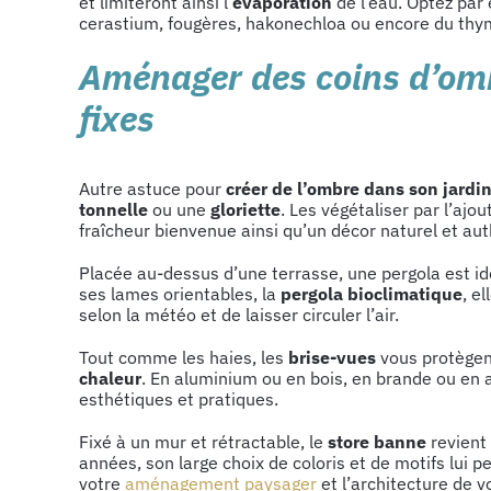
et limiteront ainsi l’
évaporation
de l’eau. Optez par
cerastium, fougères, hakonechloa ou encore du t
Aménager des coins d’omb
fixes
Autre astuce pour
créer de l’ombre dans son jardi
tonnelle
ou une
gloriette
. Les végétaliser par l’ajo
fraîcheur bienvenue ainsi qu’un décor naturel et au
Placée au-dessus d’une terrasse, une pergola est i
ses lames orientables, la
pergola bioclimatique
, e
selon la météo et de laisser circuler l’air.
Tout comme les haies, les
brise-vues
vous protègent
chaleur
. En aluminium ou en bois, en brande ou en ac
esthétiques et pratiques.
Fixé à un mur et rétractable, le
store banne
revient 
années, son large choix de coloris et de motifs lui 
votre
aménagement paysager
et l’architecture de v