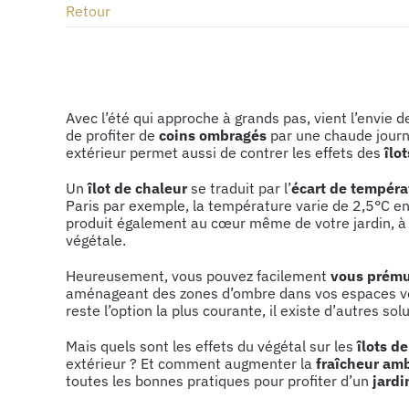
Retour
Voir
l'image
Avec l’été qui approche à grands pas, vient l’envie 
agrandie
de profiter de
coins ombragés
par une chaude journé
extérieur permet aussi de contrer les effets des
îlo
Un
îlot de chaleur
se traduit par l’
écart de tempér
Paris par exemple, la température varie de 2,5°C en
produit également au cœur même de votre jardin, à p
végétale.
Heureusement, vous pouvez facilement
vous prému
aménageant des zones d’ombre dans vos espaces ver
reste l’option la plus courante, il existe d’autres so
Mais quels sont les effets du végétal sur les
îlots d
extérieur ? Et comment augmenter la
fraîcheur am
toutes les bonnes pratiques pour profiter d’un
jard