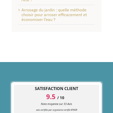
Arrosage du jardin : quelle méthode
choisir pour arroser efficacement et
économiser l’eau ?
SATISFACTION CLIENT
9.5
/
10
Note moyenne sur
33
Avis
avis certifiés par organisme certifié AFNOR